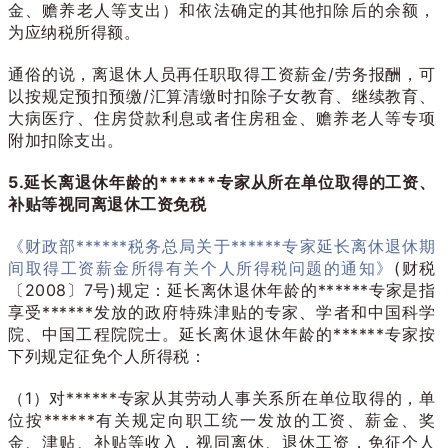
金、赡养老人等支出）和依法确定的其他扣除后的余额，
为应纳税所得额。
通俗的说，离退休人员再任职取得工资薪金/劳务报酬，可
以按规定预扣预缴/汇算清缴时扣除子女教育、继续教育、
大病医疗、住房贷款利息或者住房租金、
赡养老人等专项
附加扣除支出。
5.延长离退休年龄的******专家从所在单位取得的工资、
补贴等视同离退休工资免税
《财政部******税务总局关于******专家延长离休退休期
间取得工资薪金所得有关个人所得税问题的通知》
(财税
〔2008〕7号)规定：延长离休退休年龄的******专家是指
享受******发放的政府特殊津贴的专家、学者和中国科学
院、中国工程院院士。延长离休退休年龄的******专家按
下列规定征免个人所得税：
（1）对******专家从其劳动人事关系所在单位取得的，单
位按******有关规定向职工统一发放的工资、薪金、奖
金、津贴、补贴等收入，视同离休、退休工资，免征个人